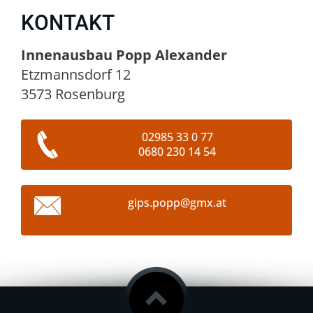
KONTAKT
Innenausbau Popp Alexander
Etzmannsdorf 12
3573 Rosenburg
02985 33 0 77
0680 230 14 54
gips.pop
p@gmx.at