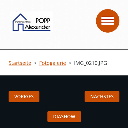
Startseite
>
Fotogalerie
>
IMG_0210.JPG
VORIGES
NÄCHSTES
DIASHOW